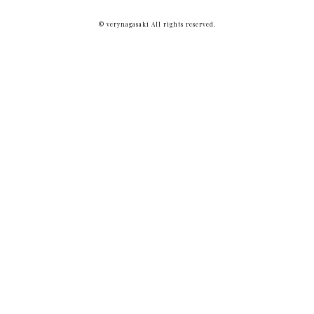
© verynagasaki All rights reserved.