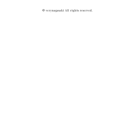
© verynagasaki All rights reserved.